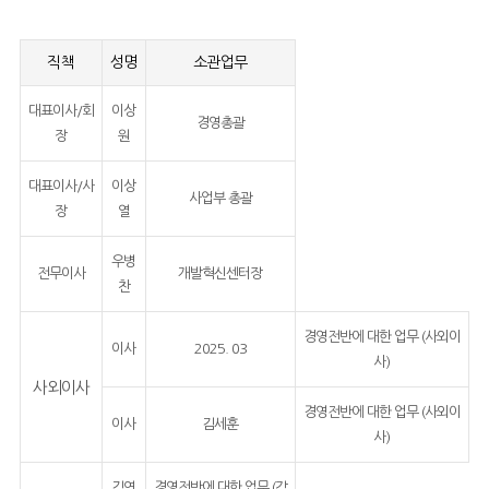
직책
성명
소관업무
대표이사/회
이상
경영총괄
장
원
대표이사/사
이상
사업부 총괄
장
열
우병
전무이사
개발혁신센터장
찬
경영전반에 대한 업무 (사외이
이사
2025. 03
사)
사외이사
경영전반에 대한 업무 (사외이
이사
김세훈
사)
김연
경영전반에 대한 업무 (감