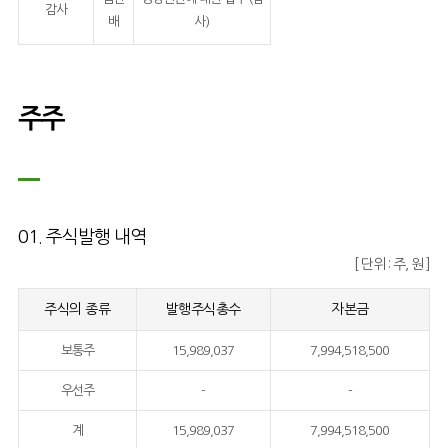
감사
배
사)
주주
01. 주식발행 내역
[ 단위 : 주, 원 ]
주식의 종류
발행주식총수
자본금
보통주
15,989,037
7,994,518,500
우선주
-
-
계
15,989,037
7,994,518,500